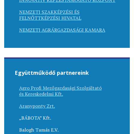
INNOVATÍV KÉPZÉSTÁMOGATÓ KÖZPONT
NEMZETI SZAKKÉPZÉSI ÉS
FELNŐTTKÉPZÉSI HIVATAL
NEMZETI AGRÁRGAZDASÁGI KAMARA
Együttműködő partnereink
Agro Profi Mezőgazdasági Szolgáltató
és
Kereskedelmi
Kft.
Aranyponty Zrt.
„BÁBOTA” Kft.
Balogh Tamás E.V.