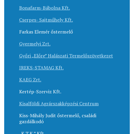
Bonafarm-Bábolna Kft.
Cserpes- Sajtműhely Kft.
Farkas Elemér őstermelő
Gyermelyi Zrt.
Győri „Előre” Halászati Termelőszövetkezet
IREKS-STAMAG Kft.
KAEG Zrt.
Kertép-Szerviz Kft.
Kisalföldi Agrárszakképzési Centrum
Kiss-Mihály Judit őstermelő, családi
gazdálkodó
„K.T.K.” Kft.