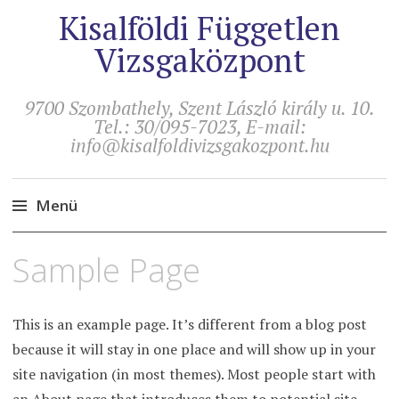
Kisalföldi Független
Vizsgaközpont
9700 Szombathely, Szent László király u. 10.
Tel.: 30/095-7023, E-mail:
info@kisalfoldivizsgakozpont.hu
Menü
Tovább
Sample Page
a
tartalomra
This is an example page. It’s different from a blog post
because it will stay in one place and will show up in your
site navigation (in most themes). Most people start with
an About page that introduces them to potential site