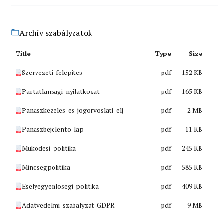
Archív szabályzatok
Title
Type
Size
Szervezeti-felepites_
pdf
152 KB
Partatlansagi-nyilatkozat
pdf
165 KB
Panaszkezeles-es-jogorvoslati-elj
pdf
2 MB
Panaszbejelento-lap
pdf
11 KB
Mukodesi-politika
pdf
245 KB
Minosegpolitika
pdf
585 KB
Eselyegyenlosegi-politika
pdf
409 KB
Adatvedelmi-szabalyzat-GDPR
pdf
9 MB