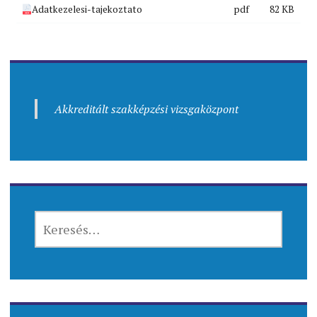
Adatkezelesi-tajekoztato
pdf
82 KB
Akkreditált szakképzési vizsgaközpont
KERESÉS: