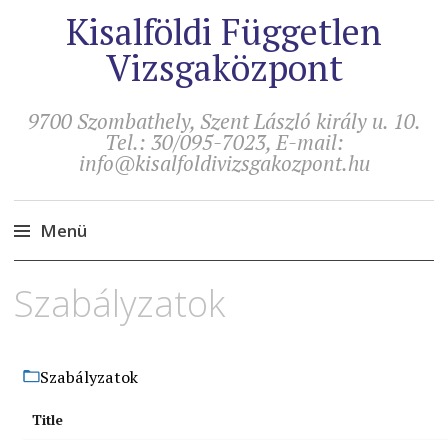
Kisalföldi Független
Vizsgaközpont
9700 Szombathely, Szent László király u. 10.
Tel.: 30/095-7023, E-mail:
info@kisalfoldivizsgakozpont.hu
Menü
Tovább
Szabályzatok
a
tartalomra
Szabályzatok
Title