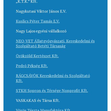
„K.T.K.” Kft.
Nagykutasi Viktor János E.V.
Kuslics Péter Tamás E.V.
Nagy Lajos egyéni vállalkozó
NEO-VET Állatgyógyászati, Kereskedelmi és
Szolgáltató Betéti Társaság
Örökzöld Kertészet Kft.
Pedró Pékség Kft.
RÁGCSÁVÓK Kereskedelmi és Szolgáltató
Kft.
STKH Sopron és Térsége Nonprofit Kft.
VASKAKAS és Társa Kft.
Vörös Tészta Manufaktúra Kft.