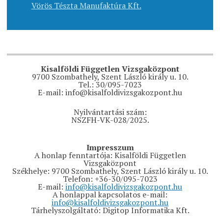
Vörös Tészta Manufaktúra Kft.
Kisalföldi Független Vizsgaközpont
9700 Szombathely, Szent László király u. 10.
Tel.: 30/095-7023
E-mail: info@kisalfoldivizsgakozpont.hu
Nyilvántartási szám:
NSZFH-VK-028/2025.
Impresszum
A honlap fenntartója: Kisalföldi Független
Vizsgaközpont
Székhelye: 9700 Szombathely, Szent László király u. 10.
Telefon: +36-30/095-7023
E-mail:
info@kisalfoldivizsgakozpont.hu
A honlappal kapcsolatos e-mail:
info@kisalfoldivizsgakozpont.hu
Tárhelyszolgáltató: Digitop Informatika Kft.