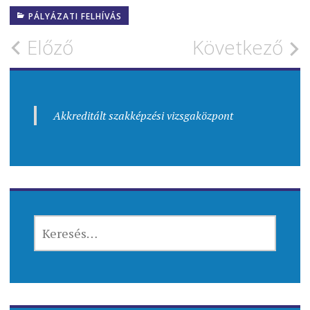
PÁLYÁZATI FELHÍVÁS
Bejegyzés
Előző
Következő
navigáció
Akkreditált szakképzési vizsgaközpont
KERESÉS: