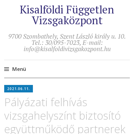
Kisalföldi Független
Vizsgaközpont
9700 Szombathely, Szent László király u. 10.
Tel.: 30/095-7023, E-mail:
info@kisalfoldivizsgakozpont.hu
Menü
Tovább
2021.06.11.
a
tartalomra
Pályázati felhívás
vizsgahelyszínt biztosító
együttműködő partnerek